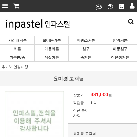
가리개커튼
붙이는커튼
바란스커튼
암막커튼
커튼
아동커튼
침구
아동침구
커튼봉/솜
거실커튼
속커튼
작은창커튼
추가/개인결제창
윤미경 고객님
331,000
상품가
원
적립금
1%
상품 특이
사항
윤미경 고객님