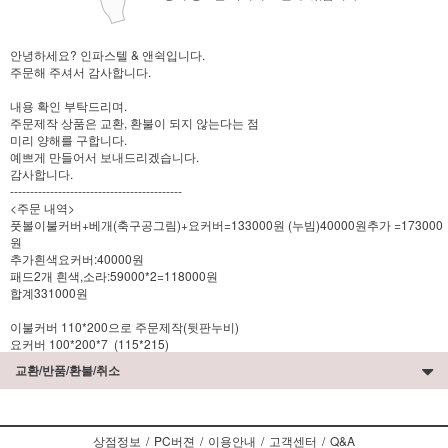
안녕하세요? 인파스텔 & 앤쉭입니다.
주문해 주셔서 감사합니다.
내용 확인 부탁드리며.
주문제작 상품은 교환, 환불이 되지 않는다는 점
미리 양해를 구합니다.
예쁘게 만들어서 보내드리겠습니다.
감사합니다.
-------------------------------------------
<주문 내역>
풋볼이불커버+베개(축구공그림)+요커버=133000원 (누빔)40000원추가 =173000
원
추가흰색요커버:40000원
패드2개 흰색,소라:59000*2=118000원
합계331000원
이불커버 110*200으로 주문제작(뒷판누비)
요커버 100*200*7 (115*215)
교환/반품/환불/취소
상점정보
/
PC버젼
/
이용안내
/
고객센터
/
Q&A