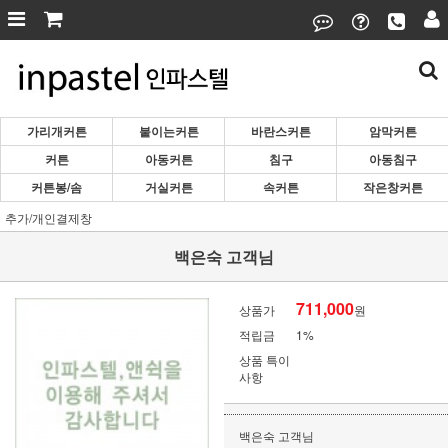
가리개커튼
붙이는커튼
바란스커튼
암막커튼
커튼
아동커튼
침구
아동침구
커튼봉/솜
거실커튼
속커튼
작은창커튼
추가/개인결제창
백은숙 고객님
711,000
상품가
원
적립금
1%
상품 특이
사항
백은숙 고객님