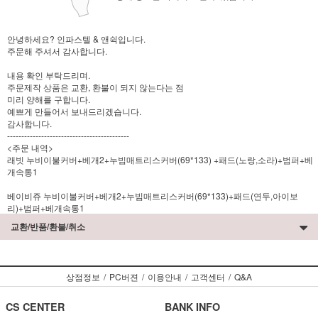
안녕하세요? 인파스텔 & 앤쉭입니다.
주문해 주셔서 감사합니다.
내용 확인 부탁드리며.
주문제작 상품은 교환, 환불이 되지 않는다는 점
미리 양해를 구합니다.
예쁘게 만들어서 보내드리겠습니다.
감사합니다.
-------------------------------------------
<주문 내역>
래빗 누비이불커버+베개2+누빔매트리스커버(69*133) +패드(노랑,소라)+범퍼+베
개속통1
베이비쥬 누비이불커버+베개2+누빔매트리스커버(69*133)+패드(연두,아이보
리)+범퍼+베개속통1
교환/반품/환불/취소
상점정보
/
PC버젼
/
이용안내
/
고객센터
/
Q&A
CS CENTER
BANK INFO