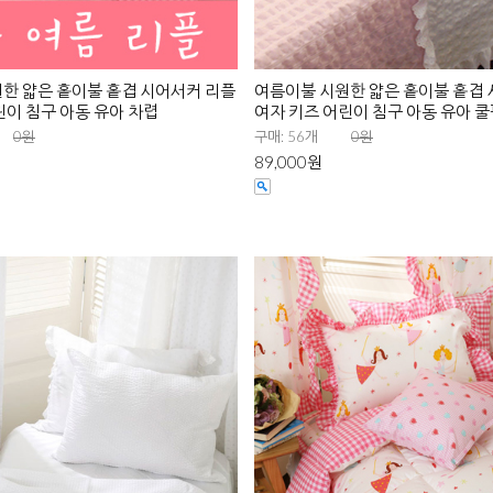
한 얇은 홑이불 홑겹 시어서커 리플
여름이불 시원한 얇은 홑이불 홑겹
린이 침구 아동 유아 차렵
여자 키즈 어린이 침구 아동 유아 
0원
구매: 56개
0원
89,000원