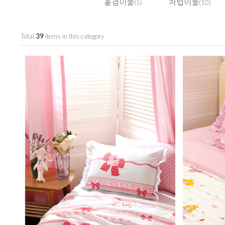
홑겹이불
차렵이불
(5)
(10)
Total
39
items in this category