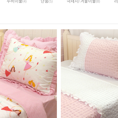
누비이불
단품
극세사/겨울이불
리
(4)
(5)
(8)