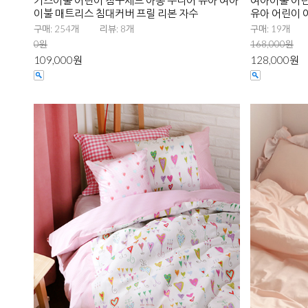
키즈이불 어린이 침구세트 아동 주니어 유아 여아
여아이불 어린
이불 매트리스 침대커버 프릴 리본 자수
유아 어린이 
구매: 254개
리뷰: 8개
구매: 19개
0원
168,000원
109,000원
128,000원