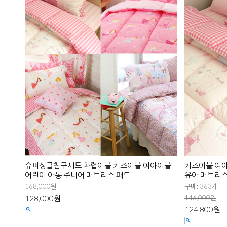
슈퍼싱글침구세트 차렵이불 키즈이불 여아이불
키즈이불 여
어린이 아동 주니어 매트리스 패드
유아 매트리스
168,000원
구매: 363개
128,000원
146,000원
124,800원