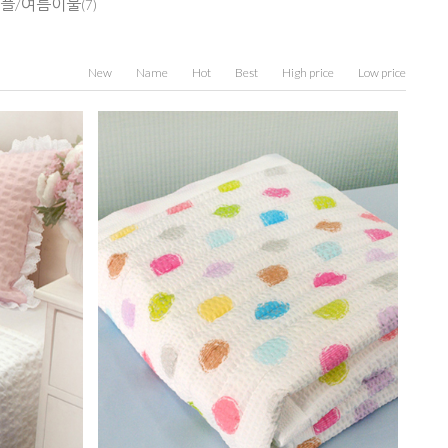
플/여름이불
(7)
New
Name
Hot
Best
High price
Low price