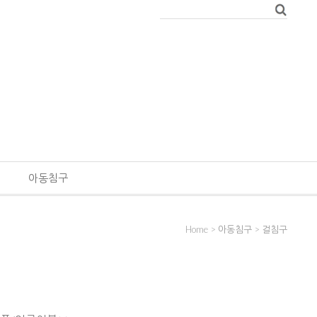
아동침구
Home
>
아동침구
>
걸침구