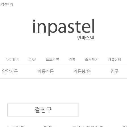
금액결제창
NOTICE
Q&A
포토리뷰
리뷰
즐겨찾기
카톡상담
암막커튼
아동커튼
커튼봉/솜
침구
걸침구