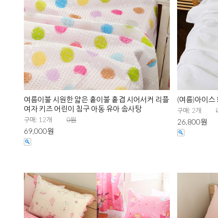
여름이불 시원한 얇은 홑이불 홑겹 시어서커 리플
(여름)아이스
여자 키즈 어린이 침구 아동 유아 솜사탕
구매: 2개
구매: 12개
0원
26,800원
69,000원