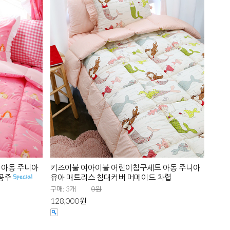
 아동 주니아
키즈이불 여아이불 어린이침구세트 아동 주니아
 공주
유아 매트리스 침대커버 머메이드 차렵
구매: 3개
0원
128,000원