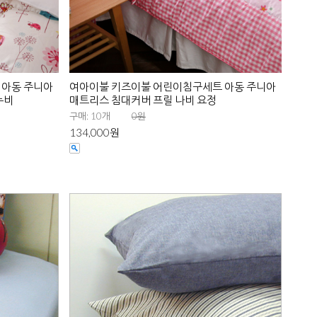
 아동 주니아
여아이불 키즈이불 어린이침구세트 아동 주니아
누비
매트리스 침대커버 프릴 나비 요정
구매: 10개
0원
134,000원