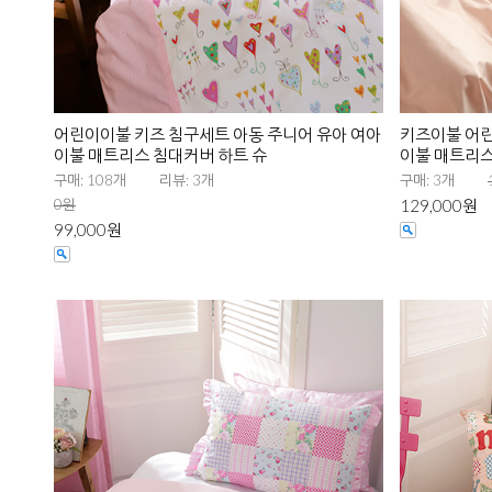
어린이이불 키즈 침구세트 아동 주니어 유아 여아
키즈이불 어린
이불 매트리스 침대커버 하트 슈
이불 매트리스
구매: 108개
리뷰: 3개
구매: 3개
0원
129,000원
99,000원