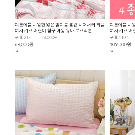
여름이불 시원한 얇은 홑이불 홑겹 시어서커 리플
여름이불 시원
여자 키즈 어린이 침구 아동 유아 로즈리본
여자 키즈 어
구매: 21개
78,000원
구매: 110개
68,000원
109,000원