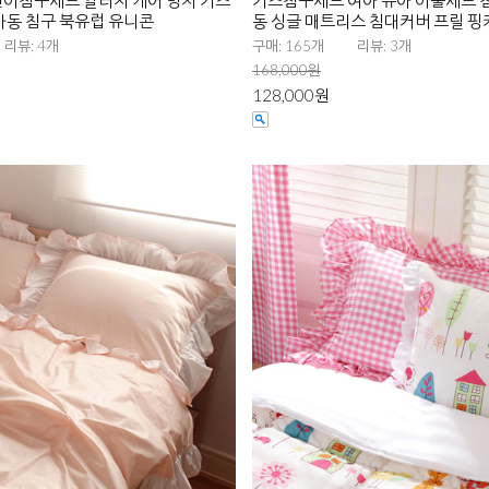
이침구세트 알러지 케어 방지 키즈
키즈침구세트 여아 유아 이불세트 
아동 침구 북유럽 유니콘
동 싱글 매트리스 침대커버 프릴 핑
리뷰: 4개
구매: 165개
리뷰: 3개
168,000원
128,000원