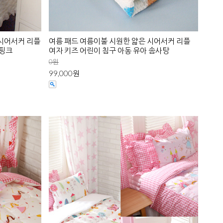
 시어서커 리플
여름 패드 여름이불 시원한 얇은 시어서커 리플
쿨핑크
여자 키즈 어린이 침구 아동 유아 솜사탕
0원
99,000원