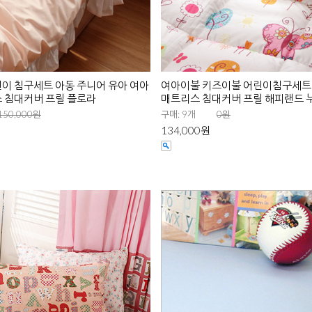
이 침구세트 아동 주니어 유아 여아
여아이불 키즈이불 어린이침구세트
 침대커버 프릴 플로라
매트리스 침대커버 프릴 해피랜드 
150,000원
구매: 9개
0원
134,000원