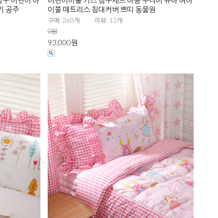
침구 어린이 아
어린이이불 키즈 침구세트 아동 주니어 유아 여아
키 공주
이불 매트리스 침대커버 쁘띠 동물원
구매: 260개
리뷰: 12개
0원
93,000원