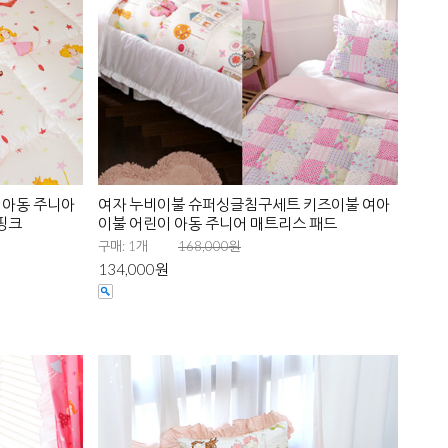
 아동 주니아
여자 누비이불 슈퍼싱글침구세트 키즈이불 여아
핑크
이불 어린이 아동 주니어 매트리스 패드
구매: 1개
168,000원
134,000원