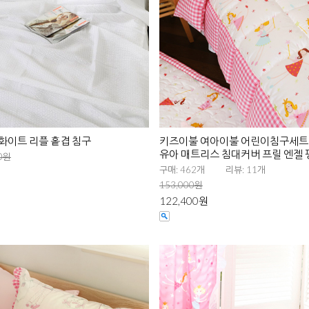
 화이트 리플 홑겹 침구
키즈이불 여아이불 어린이침구세트
유아 매트리스 침대커버 프릴 엔젤 
0원
구매: 462개
리뷰: 11개
153,000원
122,400원