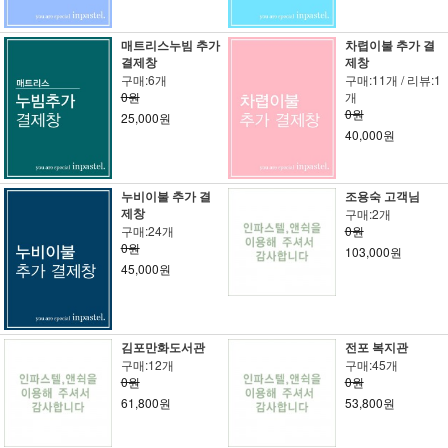
매트리스누빔 추가
차렵이불 추가 결
결제창
제창
구매:6개
구매:11개 / 리뷰:1
0원
개
0원
25,000원
40,000원
누비이불 추가 결
조용숙 고객님
제창
구매:2개
구매:24개
0원
0원
103,000원
45,000원
김포만화도서관
전포 복지관
구매:12개
구매:45개
0원
0원
61,800원
53,800원