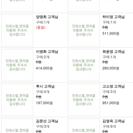
양명희 고객님
하미영 고객님
구매:1개
구매:1개
(품절)
0원
511,000원
이명화 고객님
최윤영 고객님
구매:2개
구매:1개
0원
0원
414,000원
260,000원
루시 고객님
고소영 고객님
구매:4개
구매:3개
0원
0원
197,000원
951,000원
김문선 고객님
김영옥 고객님
구매:3개
구매:9개
0원
0원