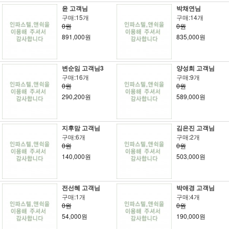
윤 고객님
박채연님
구매:15개
구매:14개
0원
0원
891,000원
835,000원
변순임 고객님3
양성희 고객님
구매:16개
구매:9개
0원
0원
290,200원
589,000원
지후맘 고객님
김은진 고객님
구매:6개
구매:2개
0원
0원
140,000원
503,000원
전선혜 고객님
박애경 고객님
구매:1개
구매:4개
0원
0원
54,000원
190,000원