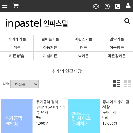
가리개커튼
붙이는커튼
바란스커튼
암막커튼
커튼
아동커튼
침구
아동침구
커튼봉/솜
거실커튼
속커튼
작은창커튼
추가/개인결제창
정렬
추가금액 결제
킹사이즈 추가 결
제창
구매:72,450개 / 리
뷰:14개
구매:5개
0원
0원
1,000원
15,000원