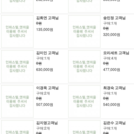
김희연 고객님
송민정 고객님
0원
구매:1개
0원
135,000원
320,000원
김미인 고객님
모리세트 고객님
구매:1개
구매:4개
0원
0원
630,000원
477,000원
이경욱 고객님
최경숙 고객님
구매:2개
구매:1개
0원
0원
507,000원
540,000원
김지영고객님
김은수 고객님
구매:2개
구매:1개
0원
0원